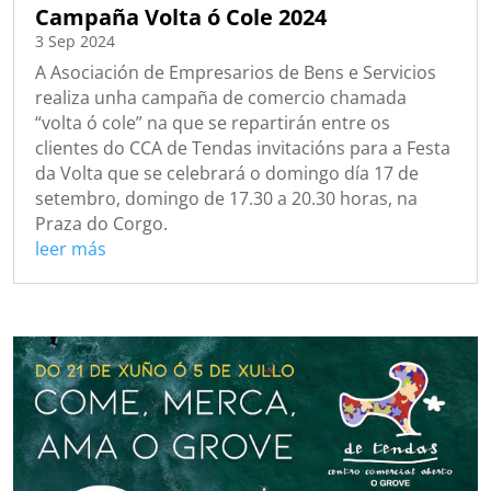
Campaña Volta ó Cole 2024
3 Sep 2024
A Asociación de Empresarios de Bens e Servicios
realiza unha campaña de comercio chamada
“volta ó cole” na que se repartirán entre os
clientes do CCA de Tendas invitacións para a Festa
da Volta que se celebrará o domingo día 17 de
setembro, domingo de 17.30 a 20.30 horas, na
Praza do Corgo.
leer más