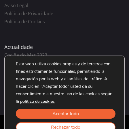
Aviso Legal
Política de Privacidade
Política de Cookies
Actualidade
Cociña do Mar 2023
Volta o cole 2023
Esta web utiliza cookies propias y de terceros con
Come, Merca, Ama o Grove 2023
fines estrictamente funcionales, permitiendo la
Día da Nai 2023
navegación por la web y el análisis del tráfico. Al
hacer clic en "Aceptar todo" usted da su
Día do Pai 2023
consentimiento a nuestro uso de las cookies según
la
política de cookies
Aceptar todo
Rechazar todo
©2021. Empresarios Grovenses de Bens e Servizos