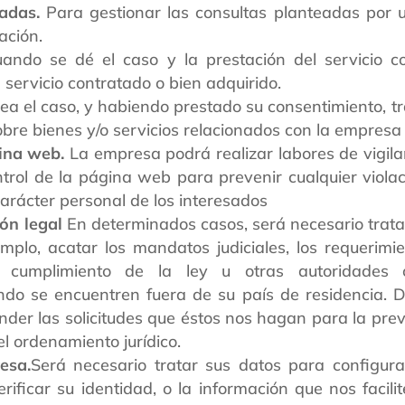
adas.
Para gestionar las consultas planteadas por u
ación.
ndo se dé el caso y la prestación del servicio c
l servicio contratado o bien adquirido.
a el caso, y habiendo prestado su consentimiento, tr
bre bienes y/o servicios relacionados con la empresa
gina web.
La empresa podrá realizar labores de vigil
ontrol de la página web para prevenir cualquier viola
arácter personal de los interesados
ón legal
En determinados casos, será necesario trata
emplo, acatar los mandatos judiciales, los requerim
 cumplimiento de la ley u otras autoridades o
do se encuentren fuera de su país de residencia. D
der las solicitudes que éstos nos hagan para la prev
el ordenamiento jurídico.
esa.
Será necesario tratar sus datos para configura
erificar su identidad, o la información que nos facili