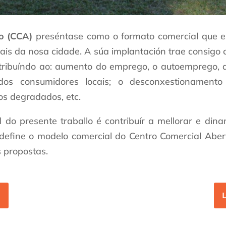
o (CCA)
preséntase como o formato comercial que es
ais da nosa cidade. A súa implantación trae consigo 
ntribuíndo ao: aumento do emprego, o autoemprego, a
dos consumidores locais; o desconxestionament
os degradados, etc.
l do presente traballo é contribuír a mellorar e din
define o modelo comercial do Centro Comercial Aberto
s propostas.
R