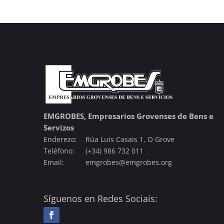
EMGROBES, Empresarios Grovenses de Bens e
Servizos
Enderezo:
Rúa Luis Casais 1, O Grove
Teléfono:
(+34) 986 732 011
Email:
emgrobes@emgrobes.org
Síguenos en Redes Sociais: