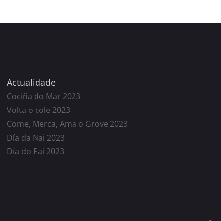
Actualidade
Cociña do Mar 2023
Volta o cole 2023
Come, Merca, Ama o Grove 2023
Día da Nai 2023
Día do Pai 2023