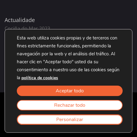
Actualidade
Cociña do Mar 2023
Volta o cole 2023
Esta web utiliza cookies propias y de terceros con
Come, Merca, Ama o Grove 2023
fines estrictamente funcionales, permitiendo la
Día da Nai 2023
navegación por la web y el análisis del tráfico. Al
hacer clic en "Aceptar todo" usted da su
Día do Pai 2023
consentimiento a nuestro uso de las cookies según
la
política de cookies
Aceptar todo
Rechazar todo
©2021. Empresarios Grovenses de Bens e Servizos
Desenrolado por
Redpipe Solutions
Personalizar
Icons made by
Freepik
from
www.flaticon.com
is licensed by
CC 3.0 BY